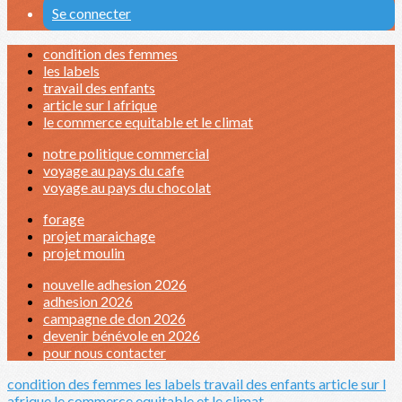
Se connecter
condition des femmes
les labels
travail des enfants
article sur l afrique
le commerce equitable et le climat
notre politique commercial
voyage au pays du cafe
voyage au pays du chocolat
forage
projet maraichage
projet moulin
nouvelle adhesion 2026
adhesion 2026
campagne de don 2026
devenir bénévole en 2026
pour nous contacter
condition des femmes
les labels
travail des enfants
article sur l
afrique
le commerce equitable et le climat