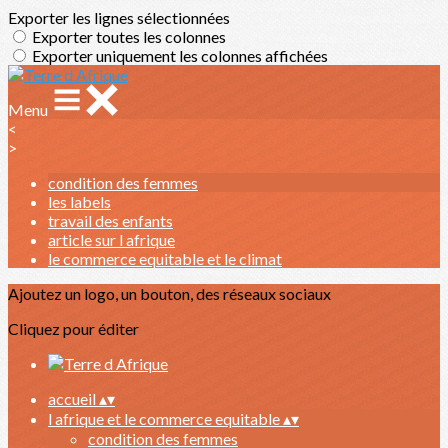
Exporter les lignes sélectionnées
Exporter toutes les colonnes
Exporter uniquement les colonnes affichées
Menu
<
>
condition des femmes
les labels
travail des enfants
article sur l afrique
le commerce equitable et le climat
Ajoutez un logo, un bouton, des réseaux sociaux
Cliquez pour éditer
accueil
▴
▾
l afrique et le commerce equitable
▴
▾
condition des femmes