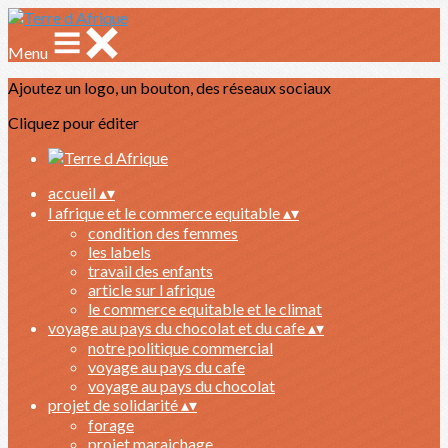
Menu
Ajoutez un logo, un bouton, des réseaux sociaux
Cliquez pour éditer
accueil
▴
▾
l afrique et le commerce equitable
▴
▾
condition des femmes
les labels
travail des enfants
article sur l afrique
le commerce equitable et le climat
voyage au pays du chocolat et du cafe
▴
▾
notre politique commercial
voyage au pays du cafe
voyage au pays du chocolat
projet de solidarité
▴
▾
forage
projet maraichage