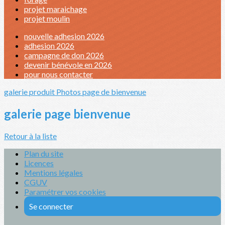
projet maraichage
projet moulin
nouvelle adhesion 2026
adhesion 2026
campagne de don 2026
devenir bénévole en 2026
pour nous contacter
galerie produit
Photos page de bienvenue
galerie page bienvenue
Retour à la liste
Plan du site
Licences
Mentions légales
CGUV
Paramétrer vos cookies
Se connecter