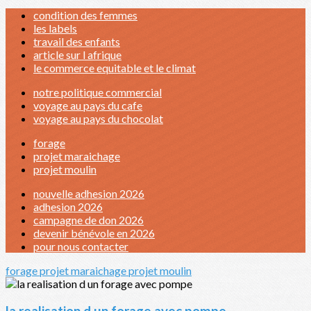
condition des femmes
les labels
travail des enfants
article sur l afrique
le commerce equitable et le climat
notre politique commercial
voyage au pays du cafe
voyage au pays du chocolat
forage
projet maraichage
projet moulin
nouvelle adhesion 2026
adhesion 2026
campagne de don 2026
devenir bénévole en 2026
pour nous contacter
forage
projet maraichage
projet moulin
la realisation d un forage avec pompe