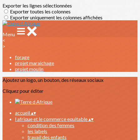
Exporter les lignes sélectionnées
Exporter toutes les colonnes
Exporter uniquement les colonnes affichées
Menu
<
>
forage
projet maraichage
projet moulin
Ajoutez un logo, un bouton, des réseaux sociaux
Cliquez pour éditer
accueil
▴
▾
l afrique et le commerce equitable
▴
▾
condition des femmes
les labels
travail des enfants