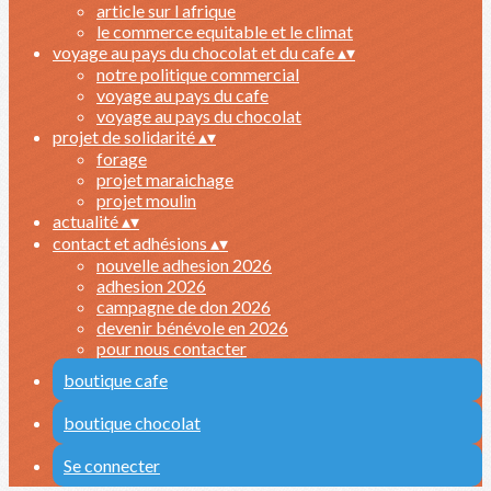
article sur l afrique
le commerce equitable et le climat
voyage au pays du chocolat et du cafe
▴
▾
notre politique commercial
voyage au pays du cafe
voyage au pays du chocolat
projet de solidarité
▴
▾
forage
projet maraichage
projet moulin
actualité
▴
▾
contact et adhésions
▴
▾
nouvelle adhesion 2026
adhesion 2026
campagne de don 2026
devenir bénévole en 2026
pour nous contacter
boutique cafe
boutique chocolat
Se connecter